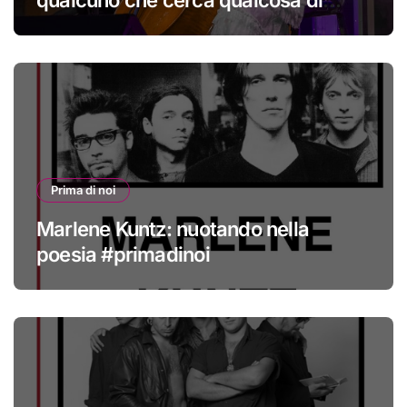
qualcuno che cerca qualcosa di
nuovo
Prima di noi
Marlene Kuntz: nuotando nella
poesia #primadinoi