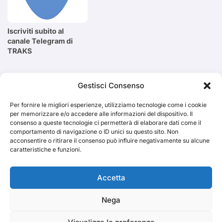
Iscriviti subito al
canale Telegram di
TRAKS
Cerca
Gestisci Consenso
Per fornire le migliori esperienze, utilizziamo tecnologie come i cookie
Cerca
per memorizzare e/o accedere alle informazioni del dispositivo. Il
consenso a queste tecnologie ci permetterà di elaborare dati come il
comportamento di navigazione o ID unici su questo sito. Non
acconsentire o ritirare il consenso può influire negativamente su alcune
caratteristiche e funzioni.
TRAKS
Accetta
Nega
Dal 2014 musica indipendente ed emergente