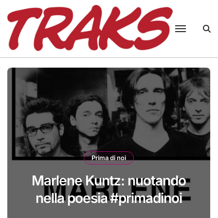
Skip
to
content
Prima di noi
Litfiba: una storia di pirati
#primadinoi