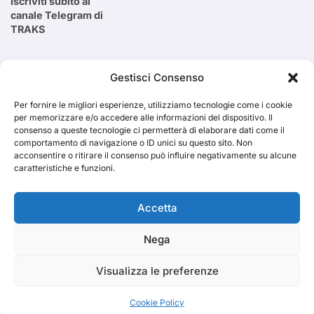
Iscriviti subito al
canale Telegram di
TRAKS
Cerca
Gestisci Consenso
Per fornire le migliori esperienze, utilizziamo tecnologie come i cookie
Cerca
per memorizzare e/o accedere alle informazioni del dispositivo. Il
consenso a queste tecnologie ci permetterà di elaborare dati come il
comportamento di navigazione o ID unici su questo sito. Non
acconsentire o ritirare il consenso può influire negativamente su alcune
caratteristiche e funzioni.
TRAKS
Accetta
Nega
Dal 2014 musica indipendente ed emergente
Visualizza le preferenze
Cookie Policy