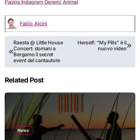
Pagina Instagram Generic Animal
Fabio Alcini
Navigazione
Raesta @ Little House
Herself: “My Pills” è il
Concert: domani a
nuovo video
articoli
Bergamo il secret
event del cantautore
Related Post
News