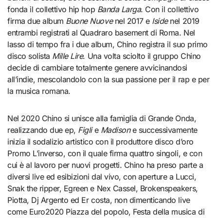
fonda il collettivo hip hop
Banda Larga
. Con il collettivo
firma due album
Buone Nuove
nel 2017 e
Iside
nel 2019
entrambi registrati al Quadraro basement di Roma. Nel
lasso di tempo fra i due album, Chino registra il suo primo
disco solista
Mille Lire
. Una volta sciolto il gruppo Chino
decide di cambiare totalmente genere avvicinandosi
all’indie, mescolandolo con la sua passione per il rap e per
la musica romana.
Nel 2020 Chino si unisce alla famiglia di Grande Onda,
realizzando due ep,
Figli
e
Madison
e successivamente
inizia il sodalizio artistico con il produttore disco d’oro
Promo L’inverso, con il quale firma quattro singoli, e con
cui è al lavoro per nuovi progetti. Chino ha preso parte a
diversi live ed esibizioni dal vivo, con aperture a Lucci,
Snak the ripper, Egreen e Nex Cassel, Brokenspeakers,
Piotta, Dj Argento ed Er costa, non dimenticando live
come Euro2020 Piazza del popolo, Festa della musica di