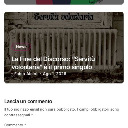
News
La Fine del Discorso: “Servitù
volontaria” è il primo singolo
Fabio Alcini
Ago 1, 2026
Lascia un commento
Il tuo indirizzo email non sarà pubblicato.
I campi obbligatori sono
contrassegnati
*
Commento
*