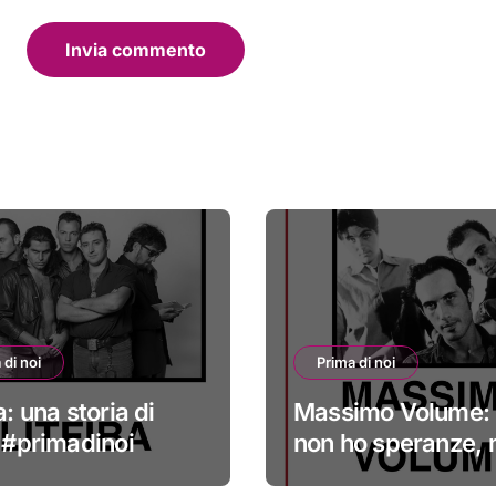
 di noi
Prima di noi
a: una storia di
Massimo Volume: 
i #primadinoi
non ho speranze,
credo nella cura