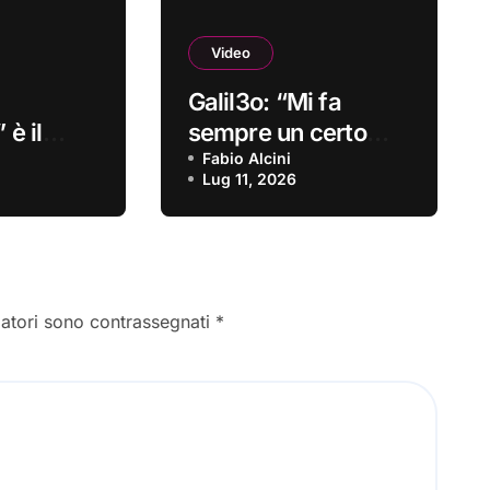
Video
Galil3o: “Mi fa
 è il
sempre un certo
o
effetto” è il nuovo
Fabio Alcini
Lug 11, 2026
video
gatori sono contrassegnati
*