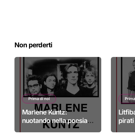
Non perderti
Prima di noi
Prima
Marlene Kuntz:
Litfib
nuotando nella poesia
pirat
#primadinoi