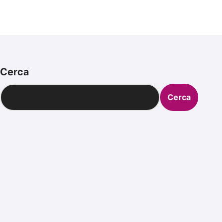
#primadinoi
Cerca
Cerca