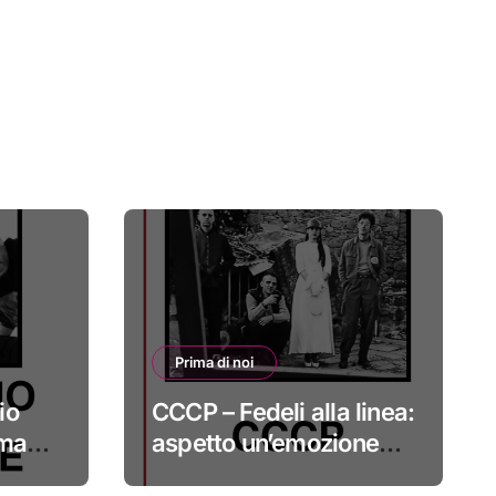
Prima di noi
io
CCCP – Fedeli alla linea:
 ma
aspetto un’emozione
sempre più indefinibile