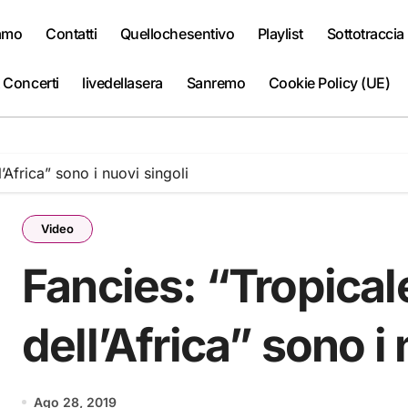
iamo
Contatti
Quellochesentivo
Playlist
Sottotraccia
 Concerti
livedellasera
Sanremo
Cookie Policy (UE)
l’Africa” sono i nuovi singoli
Video
Fancies: “Tropicale
dell’Africa” sono i 
Ago 28, 2019