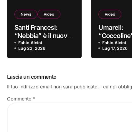
News
Video
Video
Santi Francesi:
Umarell:
“Nebbia” è il nuovo
“Coccoline”
video
Fabio Alcini
nuovo vide
Fabio Alcini
Lug 22, 2026
Lug 17, 2026
Lascia un commento
Il tuo indirizzo email non sarà pubblicato.
I campi obbli
Commento
*