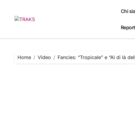
Skip
to
Chi s
content
Report
Home
Video
Fancies: “Tropicale” e “Al di là del