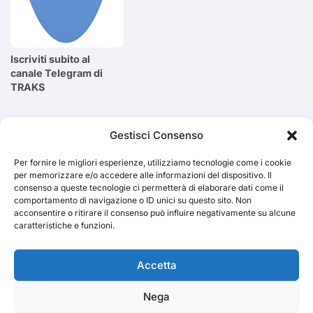
Iscriviti subito al
canale Telegram di
TRAKS
Cerca
Gestisci Consenso
Per fornire le migliori esperienze, utilizziamo tecnologie come i cookie
Cerca
per memorizzare e/o accedere alle informazioni del dispositivo. Il
consenso a queste tecnologie ci permetterà di elaborare dati come il
comportamento di navigazione o ID unici su questo sito. Non
acconsentire o ritirare il consenso può influire negativamente su alcune
caratteristiche e funzioni.
TRAKS
Accetta
Nega
Dal 2014 musica indipendente ed emergente