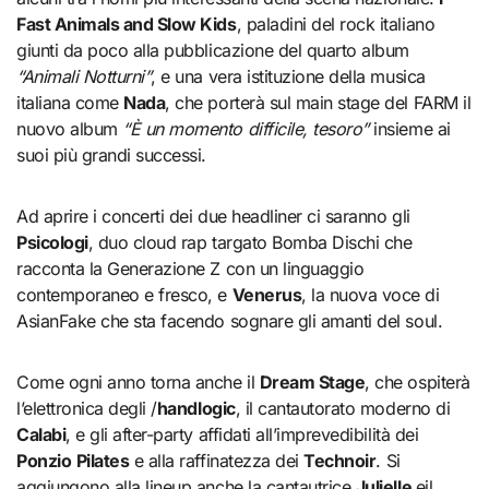
Fast Animals and Slow Kids
, paladini del rock italiano
giunti da poco alla pubblicazione del quarto album
“Animali Notturni”
, e una vera istituzione della musica
italiana come
Nada
, che porterà sul main stage del FARM il
nuovo album
“È un momento difficile, tesoro”
insieme ai
suoi più grandi successi.
Ad aprire i concerti dei due headliner ci saranno gli
Psicologi
, duo cloud rap targato Bomba Dischi che
racconta la Generazione Z con un linguaggio
contemporaneo e fresco, e
Venerus
, la nuova voce di
AsianFake che sta facendo sognare gli amanti del soul.
Come ogni anno torna anche il
Dream Stage
, che ospiterà
l’elettronica degli /
handlogic
, il cantautorato moderno di
Calabi
, e gli after-party affidati all’imprevedibilità dei
Ponzio
Pilates
e alla raffinatezza dei
Technoir
. Si
aggiungono alla lineup anche la cantautrice
Julielle
eil