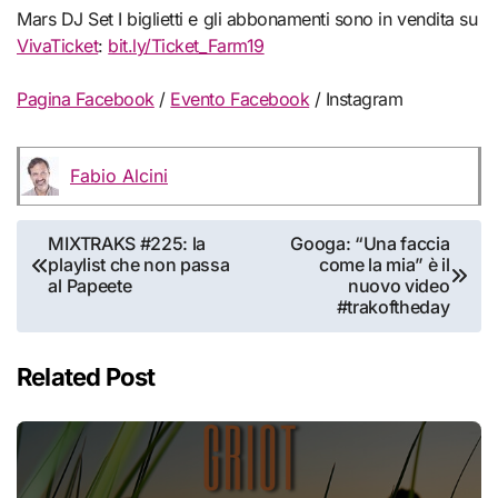
Mars DJ Set I biglietti e gli abbonamenti sono in vendita su
VivaTicket
:
bit.ly/Ticket_Farm19
Pagina Facebook
/
Evento Facebook
/ Instagram
Fabio Alcini
Navigazione
MIXTRAKS #225: la
Googa: “Una faccia
playlist che non passa
come la mia” è il
articoli
al Papeete
nuovo video
#trakoftheday
Related Post