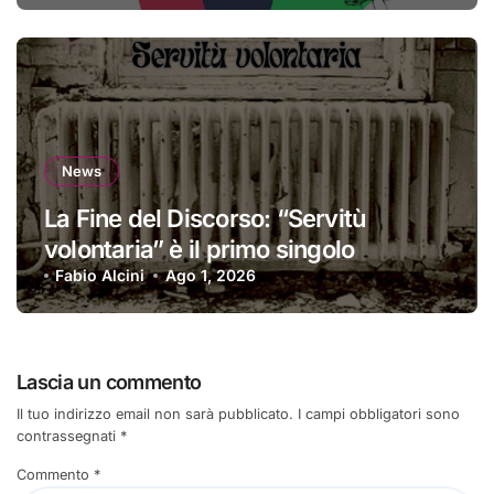
News
La Fine del Discorso: “Servitù
volontaria” è il primo singolo
Fabio Alcini
Ago 1, 2026
Lascia un commento
Il tuo indirizzo email non sarà pubblicato.
I campi obbligatori sono
contrassegnati
*
Commento
*