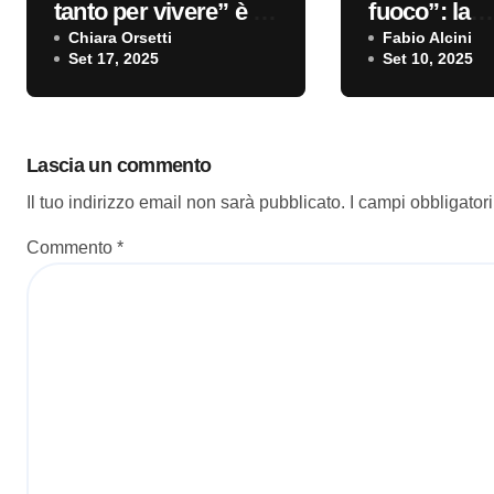
tanto per vivere” è il
fuoco”: la
nuovo singolo
Chiara Orsetti
recensione
Fabio Alcini
Set 17, 2025
Set 10, 2025
Lascia un commento
Il tuo indirizzo email non sarà pubblicato.
I campi obbligator
Commento
*