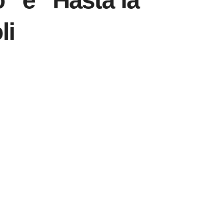
” e “Hasta la
li