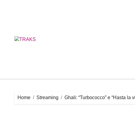
Skip
to
content
Home
Streaming
Ghali: “Turbococco” e “Hasta la vi