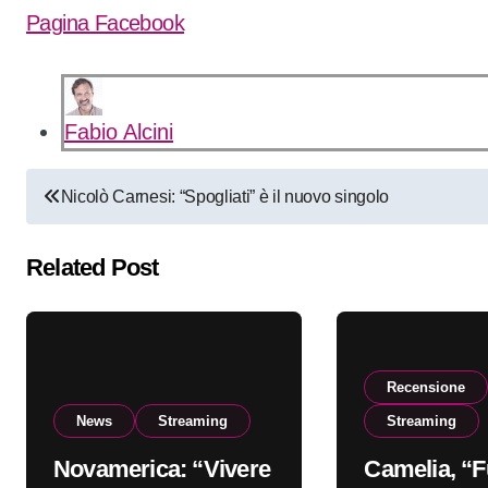
Pagina Facebook
Fabio Alcini
Navigazione
Nicolò Carnesi: “Spogliati” è il nuovo singolo
articoli
Related Post
Recensione
News
Streaming
Streaming
Novamerica: “Vivere
Camelia, “F