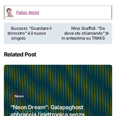
Fabio Alcini
Navigazione
Bucossi: “Guardare il
Nino Scaffidi: “Da
mostro” è il nuovo
dove sto chiamando”
articoli
singolo
in anteprima su TRAKS
Related Post
News
“Neon Dream”: Galapaghost
abbraccia l’elettronica senza