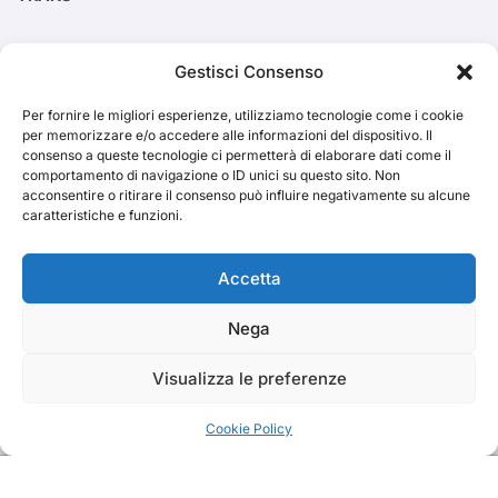
Cerca
Gestisci Consenso
Per fornire le migliori esperienze, utilizziamo tecnologie come i cookie
Cerca
per memorizzare e/o accedere alle informazioni del dispositivo. Il
consenso a queste tecnologie ci permetterà di elaborare dati come il
comportamento di navigazione o ID unici su questo sito. Non
acconsentire o ritirare il consenso può influire negativamente su alcune
caratteristiche e funzioni.
TRAKS
Accetta
Nega
Dal 2014 musica indipendente ed emergente
Visualizza le preferenze
Cookie Policy
Copyright TRAKS © All rights reserved
|
BlogData
by