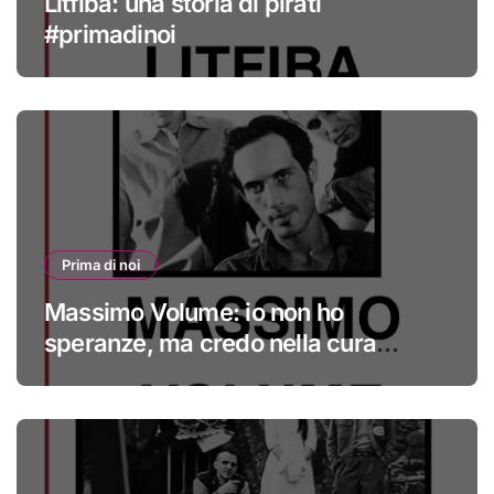
Litfiba: una storia di pirati
#primadinoi
Prima di noi
Massimo Volume: io non ho
speranze, ma credo nella cura
#primadinoi