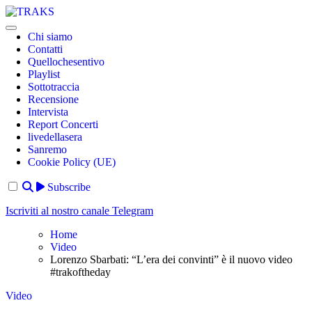
Skip
to
TRAKS
Dal 2014 musica indipendente ed emergente
content
Chi siamo
Contatti
Quellochesentivo
Playlist
Sottotraccia
Recensione
Intervista
Report Concerti
livedellasera
Sanremo
Cookie Policy (UE)
Subscribe
Iscriviti al nostro canale Telegram
Home
Video
Lorenzo Sbarbati: “L’era dei convinti” è il nuovo video
#trakoftheday
Video