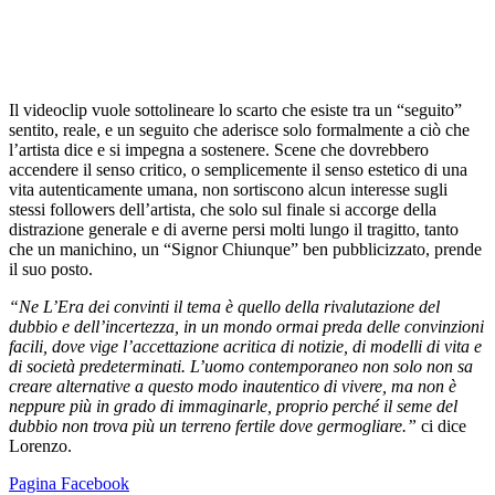
Il videoclip vuole sottolineare lo scarto che esiste tra un “seguito”
sentito, reale, e un seguito che aderisce solo formalmente a ciò che
l’artista dice e si impegna a sostenere. Scene che dovrebbero
accendere il senso critico, o semplicemente il senso estetico di una
vita autenticamente umana, non sortiscono alcun interesse sugli
stessi followers dell’artista, che solo sul finale si accorge della
distrazione generale e di averne persi molti lungo il tragitto, tanto
che un manichino, un “Signor Chiunque” ben pubblicizzato, prende
il suo posto.
“Ne L’Era dei convinti il tema è quello della rivalutazione del
dubbio e dell’incertezza, in un mondo ormai preda delle convinzioni
facili, dove vige l’accettazione acritica di notizie, di modelli di vita e
di società predeterminati. L’uomo contemporaneo non solo non sa
creare alternative a questo modo inautentico di vivere, ma non è
neppure più in grado di immaginarle, proprio perché il seme del
dubbio non trova più un terreno fertile dove germogliare.”
ci dice
Lorenzo.
Pagina Facebook