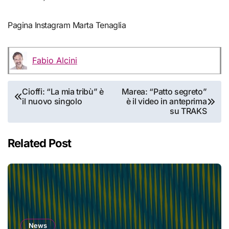
Pagina Instagram Marta Tenaglia
Fabio Alcini
Navigazione
Cioffi: “La mia tribù” è
Marea: “Patto segreto”
il nuovo singolo
è il video in anteprima
articoli
su TRAKS
Related Post
News