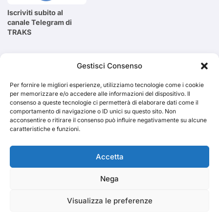
Iscriviti subito al
canale Telegram di
TRAKS
Cerca
Gestisci Consenso
Per fornire le migliori esperienze, utilizziamo tecnologie come i cookie
Cerca
per memorizzare e/o accedere alle informazioni del dispositivo. Il
consenso a queste tecnologie ci permetterà di elaborare dati come il
comportamento di navigazione o ID unici su questo sito. Non
acconsentire o ritirare il consenso può influire negativamente su alcune
caratteristiche e funzioni.
TRAKS
Accetta
Nega
Dal 2014 musica indipendente ed emergente
Visualizza le preferenze