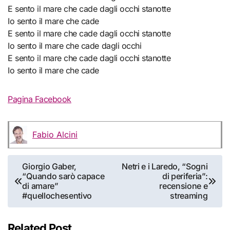
E sento il mare che cade dagli occhi stanotte
Io sento il mare che cade
E sento il mare che cade dagli occhi stanotte
Io sento il mare che cade dagli occhi
E sento il mare che cade dagli occhi stanotte
Io sento il mare che cade
Pagina Facebook
Fabio Alcini
Navigazione
Giorgio Gaber,
Netri e i Laredo, “Sogni
“Quando sarò capace
di periferia”:
articoli
di amare”
recensione e
#quellochesentivo
streaming
Related Post