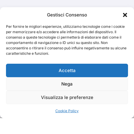
Cerca
Gestisci Consenso
Per fornire le migliori esperienze, utilizziamo tecnologie come i cookie
Cerca
per memorizzare e/o accedere alle informazioni del dispositivo. Il
consenso a queste tecnologie ci permetterà di elaborare dati come il
comportamento di navigazione o ID unici su questo sito. Non
acconsentire o ritirare il consenso può influire negativamente su alcune
caratteristiche e funzioni.
TRAKS
Accetta
Nega
Dal 2014 musica indipendente ed emergente
Visualizza le preferenze
Cookie Policy
Copyright TRAKS © All rights reserved
|
BlogData
by