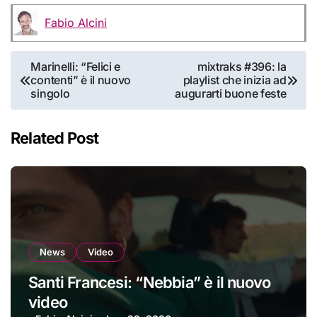
Fabio Alcini
Navigazione
Marinelli: “Felici e
mixtraks #396: la
contenti” è il nuovo
playlist che inizia ad
articoli
singolo
augurarti buone feste
Related Post
News
Video
Santi Francesi: “Nebbia” è il nuovo
video