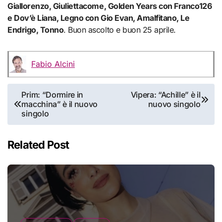
Giallorenzo, Giuliettacome, Golden Years con Franco126
e Dov’è Liana, Legno con Gio Evan, Amalfitano, Le
Endrigo, Tonno
. Buon ascolto e buon 25 aprile.
Fabio Alcini
Navigazione
Prim: “Dormire in
Vipera: “Achille” è il
macchina” è il nuovo
nuovo singolo
articoli
singolo
Related Post