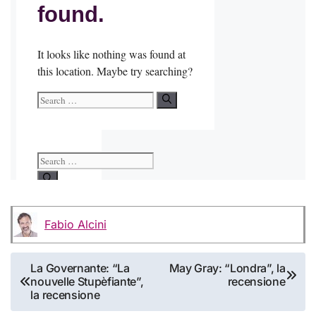
Fabio Alcini
Navigazione
La Governante: “La
May Gray: “Londra”, la
nouvelle Stupèfiante”,
recensione
articoli
la recensione