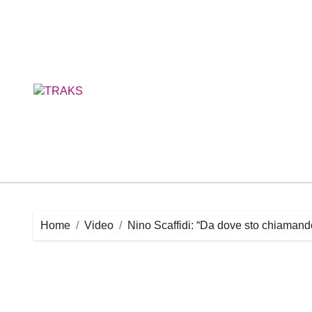
Skip
to
content
Home
Video
Nino Scaffidi: “Da dove sto chiaman