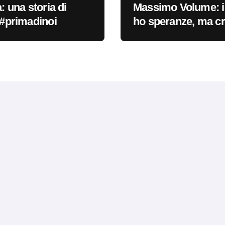
a: una storia di
Massimo Volume: i
i #primadinoi
ho speranze, ma c
nella cura #primad