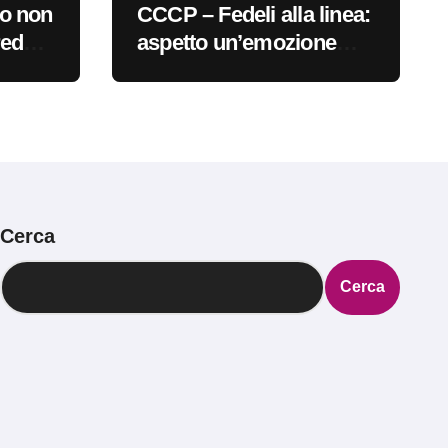
o non
CCCP – Fedeli alla linea:
redo
aspetto un’emozione
inoi
sempre più indefinibile
#primadinoi
Cerca
Cerca