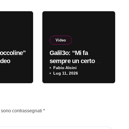
Video
occoline”
Galil3o: “Mi fa
ideo
sempre un certo
effetto” è il nuovo
Fabio Alcini
Lug 11, 2026
video
i sono contrassegnati
*