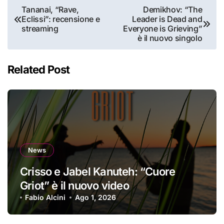
Navigazione
Tananai, “Rave,
Demikhov: “The
Eclissi”: recensione e
Leader is Dead and
articoli
streaming
Everyone is Grieving”
è il nuovo singolo
Related Post
News
Crisso e Jabel Kanuteh: “Cuore
Griot” è il nuovo video
Fabio Alcini
Ago 1, 2026