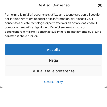
Cerca
Gestisci Consenso
Per fornire le migliori esperienze, utilizziamo tecnologie come i cookie
Cerca
per memorizzare e/o accedere alle informazioni del dispositivo. Il
consenso a queste tecnologie ci permetterà di elaborare dati come il
comportamento di navigazione o ID unici su questo sito. Non
acconsentire o ritirare il consenso può influire negativamente su alcune
caratteristiche e funzioni.
TRAKS
Accetta
Nega
Dal 2014 musica indipendente ed emergente
Visualizza le preferenze
Cookie Policy
Copyright TRAKS © All rights reserved
|
BlogData
by
Themeansar
.