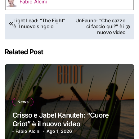
Fabio Alcini
Navigazione
Light Lead: “The Fight”
UnFauno: “Che cazzo
è il nuovo singolo
ci faccio qui?” è il
articoli
nuovo video
Related Post
News
Crisso e Jabel Kanuteh: “Cuore
Griot” è il nuovo video
Fabio Alcini
Ago 1, 2026