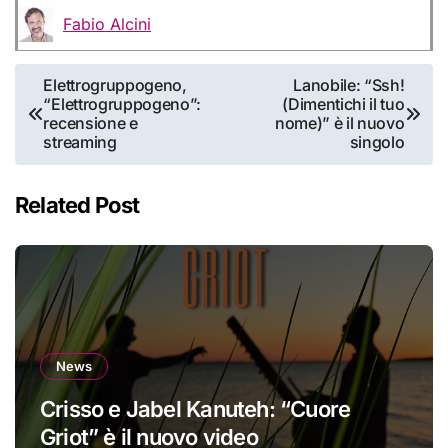
Fabio Alcini
Navigazione
Elettrogruppogeno,
Lanobile: “Ssh!
“Elettrogruppogeno”:
(Dimentichi il tuo
articoli
recensione e
nome)” è il nuovo
streaming
singolo
Related Post
News
Crisso e Jabel Kanuteh: “Cuore
Griot” è il nuovo video