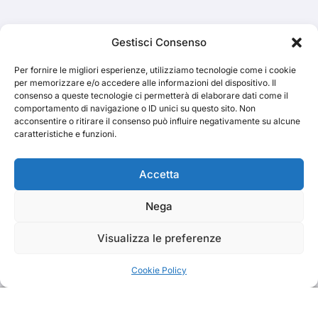
Cerca
Gestisci Consenso
Per fornire le migliori esperienze, utilizziamo tecnologie come i cookie
Cerca
per memorizzare e/o accedere alle informazioni del dispositivo. Il
consenso a queste tecnologie ci permetterà di elaborare dati come il
comportamento di navigazione o ID unici su questo sito. Non
acconsentire o ritirare il consenso può influire negativamente su alcune
caratteristiche e funzioni.
TRAKS
Accetta
Nega
Dal 2014 musica indipendente ed emergente
Visualizza le preferenze
Cookie Policy
Copyright TRAKS © All rights reserved
|
BlogData
by