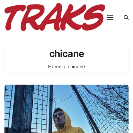
Skip
to
content
chicane
Home
chicane