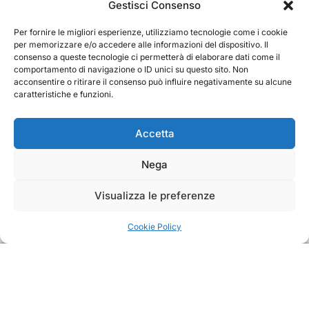
Cerca
Gestisci Consenso
Per fornire le migliori esperienze, utilizziamo tecnologie come i cookie
Cerca
per memorizzare e/o accedere alle informazioni del dispositivo. Il
consenso a queste tecnologie ci permetterà di elaborare dati come il
comportamento di navigazione o ID unici su questo sito. Non
acconsentire o ritirare il consenso può influire negativamente su alcune
caratteristiche e funzioni.
TRAKS
Accetta
Nega
Dal 2014 musica indipendente ed emergente
Visualizza le preferenze
Cookie Policy
Copyright TRAKS © All rights reserved
|
BlogData
by
Themeansar
.