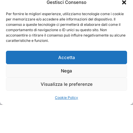
Cerca
Gestisci Consenso
Per fornire le migliori esperienze, utilizziamo tecnologie come i cookie
Cerca
per memorizzare e/o accedere alle informazioni del dispositivo. Il
consenso a queste tecnologie ci permetterà di elaborare dati come il
comportamento di navigazione o ID unici su questo sito. Non
acconsentire o ritirare il consenso può influire negativamente su alcune
caratteristiche e funzioni.
TRAKS
Accetta
Nega
Dal 2014 musica indipendente ed emergente
Visualizza le preferenze
Cookie Policy
Copyright TRAKS © All rights reserved
|
BlogData
by
Themeansar
.