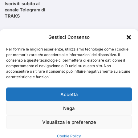
Iscriviti subito al
canale Telegram di
TRAKS
Cerca
Gestisci Consenso
Per fornire le migliori esperienze, utilizziamo tecnologie come i cookie
Cerca
per memorizzare e/o accedere alle informazioni del dispositivo. Il
consenso a queste tecnologie ci permetterà di elaborare dati come il
comportamento di navigazione o ID unici su questo sito. Non
acconsentire o ritirare il consenso può influire negativamente su alcune
caratteristiche e funzioni.
TRAKS
Accetta
Nega
Dal 2014 musica indipendente ed emergente
Visualizza le preferenze
Cookie Policy