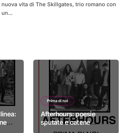
nuova vita di The Skillgates, trio romano con
un...
Prima di noi
linea:
Afterhours: poesie
one
sputate e catene
ibile
spezzate #primadinoi