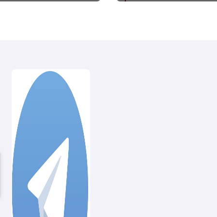
adinoi
#primadinoi