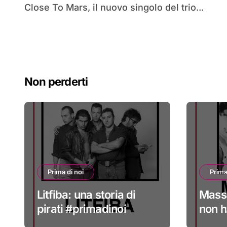
Close To Mars, il nuovo singolo del trio...
Non perderti
Prima di noi
Prima
Litfiba: una storia di
Mass
pirati #primadinoi
non h
credo