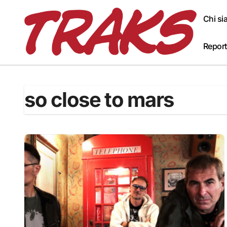
Skip
to
Chi s
content
Report
so close to mars