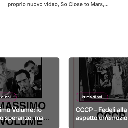
proprio nuovo video, So Close to Mars,...
 di noi
Prima di noi
imo Volume: io
CCCP – Fedeli alla 
o speranze, ma
aspetto un’emozi
 nella cura
sempre più indefin