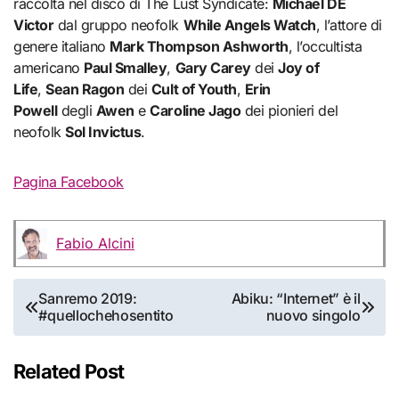
raccolta nel disco di The Lust Syndicate:
Michael DE
Victor
dal gruppo neofolk
While Angels Watch
, l’attore di
genere italiano
Mark Thompson Ashworth
, l’occultista
americano
Paul Smalley
,
Gary Carey
dei
Joy of
Life
,
Sean Ragon
dei
Cult of Youth
,
Erin
Powell
degli
Awen
e
Caroline Jago
dei pionieri del
neofolk
Sol Invictus
.
Pagina Facebook
Fabio Alcini
Navigazione
Sanremo 2019:
Abiku: “Internet” è il
#quellochehosentito
nuovo singolo
articoli
Related Post