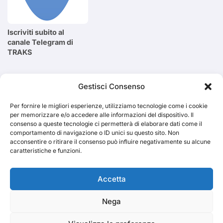
Iscriviti subito al
canale Telegram di
TRAKS
Cerca
Gestisci Consenso
Per fornire le migliori esperienze, utilizziamo tecnologie come i cookie
Cerca
per memorizzare e/o accedere alle informazioni del dispositivo. Il
consenso a queste tecnologie ci permetterà di elaborare dati come il
comportamento di navigazione o ID unici su questo sito. Non
acconsentire o ritirare il consenso può influire negativamente su alcune
caratteristiche e funzioni.
TRAKS
Accetta
Nega
Dal 2014 musica indipendente ed emergente