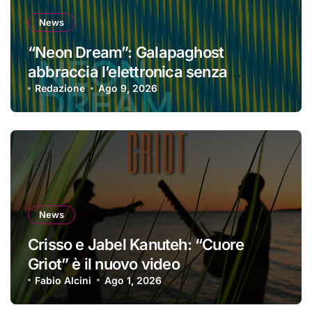
News
“Neon Dream”: Galapaghost
abbraccia l’elettronica senza
perdere la propria identità
Redazione
Ago 9, 2026
News
Crisso e Jabel Kanuteh: “Cuore
Griot” è il nuovo video
Fabio Alcini
Ago 1, 2026