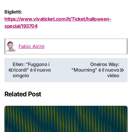
Biglietti:
https://www.vivaticket.com/it/Ticket/halloween-
special/193704
Fabio Alcini
Navigazione
Ellen: “Fuggono i
Oneiros Way:
ricordi” è il nuovo
“Mourning” è il nuovo
articoli
singolo
video
Related Post