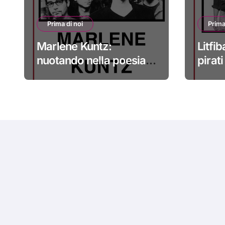
Prima di noi
Prima
Marlene Kuntz:
Litfib
nuotando nella poesia
pirat
#primadinoi