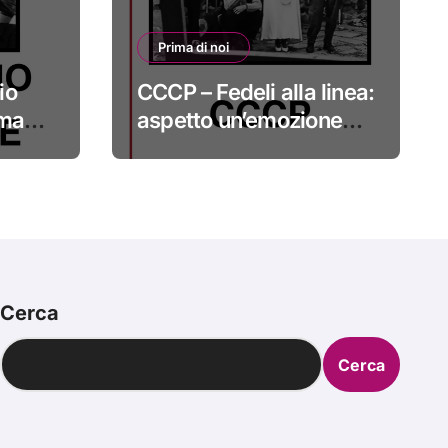
Prima di noi
io
CCCP – Fedeli alla linea:
 ma
aspetto un’emozione
sempre più indefinibile
#primadinoi
Cerca
Cerca