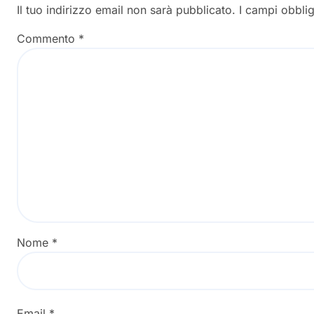
Il tuo indirizzo email non sarà pubblicato.
I campi obbli
Commento
*
Nome
*
Email
*