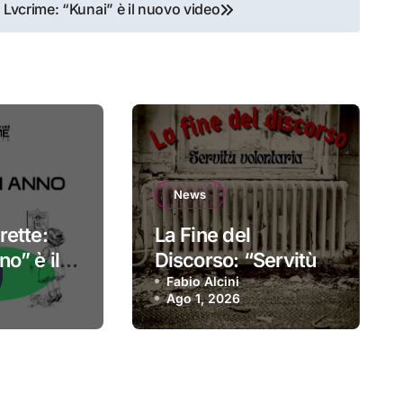
Lvcrime: “Kunai” è il nuovo video
News
rette:
La Fine del
o” è il
Discorso: “Servitù
sordio
volontaria” è il
Fabio Alcini
Ago 1, 2026
primo singolo