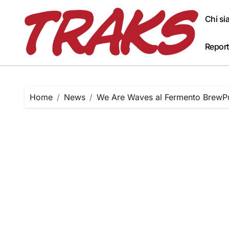
Skip
to
Chi s
content
Report
Home
News
We Are Waves al Fermento BrewPu