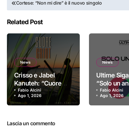
Navigazione
Cortese: “Non mi dire” è il nuovo singolo
articoli
Related Post
News
News
Crisso e Jabel
Ultime Siga
Kanuteh: “Cuore
“Solo un ann
Griot” è il nuovo
Fabio Alcini
singolo d’e
Fabio Alcini
Ago 1, 2026
Ago 1, 2026
video
Lascia un commento