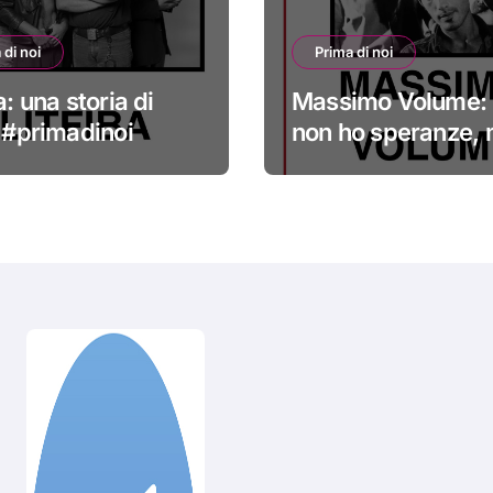
 di noi
Prima di noi
a: una storia di
Massimo Volume: 
i #primadinoi
non ho speranze,
credo nella cura
#primadinoi