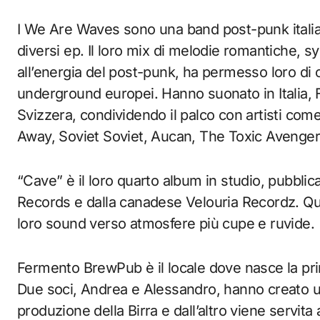
I We Are Waves sono una band post-punk itali
diversi ep. Il loro mix di melodie romantiche, 
all’energia del post-punk, ha permesso loro di ot
underground europei. Hanno suonato in Italia, F
Svizzera, condividendo il palco con artisti c
Away, Soviet Soviet, Aucan, The Toxic Avenger e
“Cave” è il loro quarto album in studio, pubbl
Records e dalla canadese Velouria Recordz. Q
loro sound verso atmosfere più cupe e ruvide.
Fermento BrewPub è il locale dove nasce la prim
Due soci, Andrea e Alessandro, hanno creato un
produzione della Birra e dall’altro viene servit