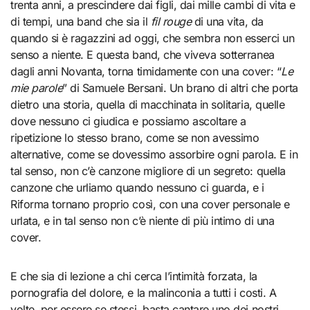
trenta anni, a prescindere dai figli, dai mille cambi di vita e
di tempi, una band che sia il
fil rouge
di una vita, da
quando si è ragazzini ad oggi, che sembra non esserci un
senso a niente. E questa band, che viveva sotterranea
dagli anni Novanta, torna timidamente con una cover: “
Le
mie parole
” di Samuele Bersani. Un brano di altri che porta
dietro una storia, quella di macchinata in solitaria, quelle
dove nessuno ci giudica e possiamo ascoltare a
ripetizione lo stesso brano, come se non avessimo
alternative, come se dovessimo assorbire ogni parola. E in
tal senso, non c’è canzone migliore di un segreto: quella
canzone che urliamo quando nessuno ci guarda, e i
Riforma tornano proprio così, con una cover personale e
urlata, e in tal senso non c’è niente di più intimo di una
cover.
E che sia di lezione a chi cerca l’intimità forzata, la
pornografia del dolore, e la malinconia a tutti i costi. A
volte, per essere se stessi, basta cantare uno dei nostri