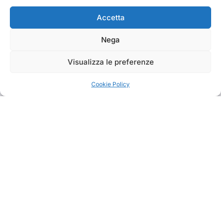
Accetta
Cerca
Nega
Cerca
Visualizza le preferenze
Cookie Policy
TRAKS
Dal 2014 musica indipendente ed emergente
Copyright TRAKS © All rights reserved
|
BlogData
by