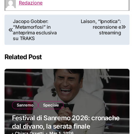
Redazione
Navigazione
Jacopo Gobber:
Laison, “Ipnotica”:
“Metamorfosi” in
recensione e
articoli
anteprima esclusiva
streaming
su TRAKS
Related Post
Sanremo
Speciale
Festival di Sanremo 2026: cronache
dal divano, la serata finale
Chiara Orsetti
Mar 1, 2026