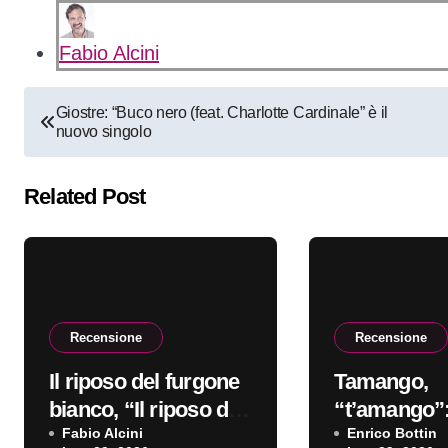
Fabio Alcini
Navigazione
Giostre: “Buco nero (feat. Charlotte Cardinale” è il
nuovo singolo
articoli
Related Post
Recensione
Recensione
Il riposo del furgone
Tamango,
bianco, “Il riposo del
“t’amango”:
furgone bianco”: la
Fabio Alcini
recensione
Enrico Bottin