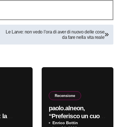
Le Larve: non vedo l’ora di aver di nuovo delle cose
da fare nella vita reale
Recensione
paolo.alneon,
 la
“Preferisco un cuore
robotico”: la
Enrico Bottin