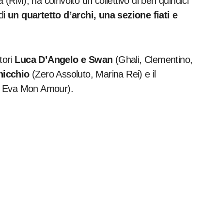
a (RM), ha coinvolto un collettivo di ben quindici
di
un quartetto d’archi, una sezione fiati e
ttori
Luca D’Angelo e Swan
(Ghali, Clementino,
nicchio
(Zero Assoluto, Marina Rei) e il
, Eva Mon Amour).