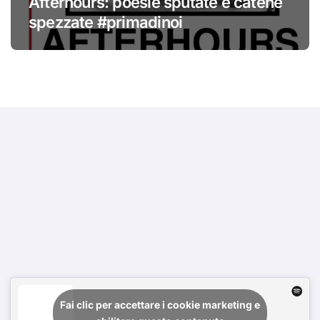
Afterhours: poesie sputate e catene
spezzate #primadinoi
Fai clic per accettare i cookie marketing e