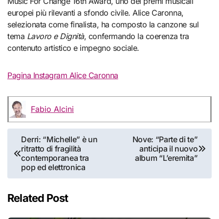
Music For Change 16th Award, uno dei premi musicali
europei più rilevanti a sfondo civile. Alice Caronna,
selezionata come finalista, ha composto la canzone sul
tema
Lavoro e Dignità
, confermando la coerenza tra
contenuto artistico e impegno sociale.
Pagina Instagram Alice Caronna
Fabio Alcini
Navigazione
Derri: “Michelle” è un
Nove: “Parte di te”
ritratto di fragilità
anticipa il nuovo
articoli
contemporanea tra
album “L’eremita”
pop ed elettronica
Related Post