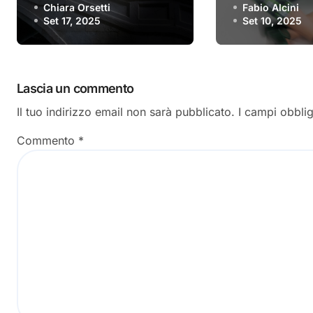
vivere” è il nuovo
Chiara Orsetti
recensione
Fabio Alcini
Set 17, 2025
Set 10, 2025
singolo
Lascia un commento
Il tuo indirizzo email non sarà pubblicato.
I campi obbli
Commento
*