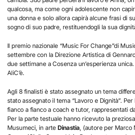
cambia. Suo padre perderà il lavoro e Anna, or
qualcosa, ma come ogni adolescente non capirà
una donna e solo allora capirà alcune frasi di suo
sogno di suo padre, restituendogli la sua dignit
Il premio nazionale “Music For Change”di Music
settembre con la Direzione Artistica di Gennaro d
due settimane a Cosenza un’esperienza unica. Tr
AliC’è.
Agli 8 finalisti è stato assegnato un tema differ
stato assegnato il tema “Lavoro e Dignità”. Per
fianco a fianco a coach e tutor, rappresentati d
Per la parte testuale hanno ricevuto la prezios
Musumeci, in arte
Dinastia
, (autore per Marco M