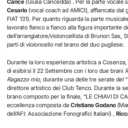
Cance
(Giulia Cancedda) . Per la parte vocale si
Cesario
(vocal coach ad AMICI), affiancata dal 
FIAT 131). Per quanto riguarda la parte musical
lavorato fianco a fianco alla figura importante 
dell’arrangiatore/violoncellista di Brunori Sas, 
parti di violoncello nel brano del duo pugliese.
Durante la loro esperienza artistica a Cosenza,
di esibirsi il 22 Settembre con i loro due brani
R
Ragazzo mio
, durante una delle tre serate del “
direttore artistico del Club Tenco. Durante la ser
brano composto per la finale, “LE CHIAVI DI CASA
eccellenza composta da
Cristiano Godano
(Mar
dell’AFI: Associazione Fonografici Italiani) ,
Ricc