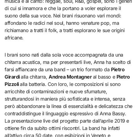
musica e al canto: reggae, soul, R&B, gospel, sono i generi
di cui si innamora e che la portano a voler esplorare il
suono della sua voce. Nei brani risuonano vari mondi:
affondano le radici nel soul, hanno venature pop, ma
richiamano a tratti il folk, a tratti esplorano le sue origini
africane.
I brani sono nati dalla sola voce accompagnata da una
chitarra acustica, ma per presentarli live, Anna ha scelto di
farsi affiancare da una band – un trio formato da
Pietro
Girardi
alla chitarra,
Andrea Montagner
al basso e
Pietro
Pizzoli
alla batteria. Con loro, le composizioni si sono
arricchite di contaminazioni e nuove sfumature,
strutturandosi in maniera più sofisticata e intensa, senza
però abbandonare la linea di essenzialità e delicatezza che
contraddistingue il linguaggio espressivo di Anna Bassy.
La presentazione live del progetto parte dall’aprile 2019 e
ottiene fin da subito ottimi riscontri. La band ha infatti
all’attivo circa 50 date, con esibizioni in Veneto e