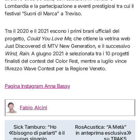
Lombardia e la partecipazione a eventi prestigiosi tra cui il
festival “Suoni di Marca” a Treviso.
Tra il 2020 e il 2021 escono i primi brani ufficiali del
progetto,
Could You Love Me
, che ottiene la vetrina web
Just Discovered di MTV New Generation, e il successivo
Wind, Rain
. A giugno 2021 è selezionata tra i 10 progetti
finalisti del contest del Color Fest, mentre a luglio vince
l’Arezzo Wave Contest per la Regione Veneto.
Pagina Instagram Anna Bassy
Fabio Alcini
Navigazione
Sick Tamburo: “Ho
RosAcustica: “A Metà”
bisogno di parlarti” è il
in anteprima esclusiva
articoli
nuovo singolo
su TRAKS