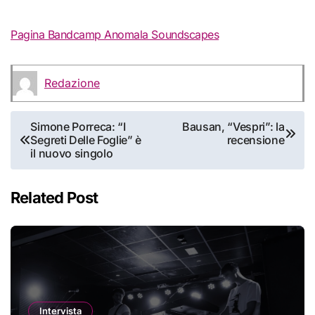
Pagina Bandcamp Anomala Soundscapes
Redazione
Navigazione
Simone Porreca: “I
Bausan, “Vespri”: la
Segreti Delle Foglie” è
recensione
articoli
il nuovo singolo
Related Post
Intervista