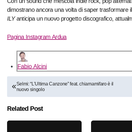
Con un sound che mescola indie rock, pop alternat
dimostrano ancora una volta di saper trasformare il
ILY
anticipa un nuovo progetto discografico,
attual
Pagina Instagram Ardua
Fabio Alcini
Navigazione
Selmi: “L’Ultima Canzone” feat. chiamamifaro è il
nuovo singolo
articoli
Related Post