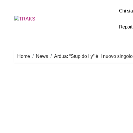
Skip
to
Chi si
content
Report
Home
News
Ardua: “Stupido Ily” è il nuovo singolo