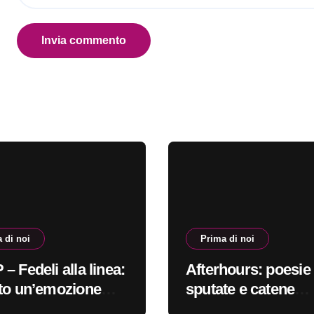
 di noi
Prima di noi
– Fedeli alla linea:
Afterhours: poesie
to un’emozione
sputate e catene
e più indefinibile
spezzate #primadin