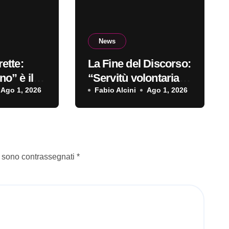
News
ette:
La Fine del Discorso:
o” è il
“Servitù volontaria”
sordio
Ago 1, 2026
è il primo singolo
Fabio Alcini
Ago 1, 2026
i sono contrassegnati
*