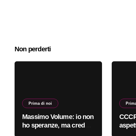
Non perderti
Prima di noi
Prima
Massimo Volume: io non
CCCP 
ho speranze, ma credo
aspet
nella cura #primadinoi
sempr