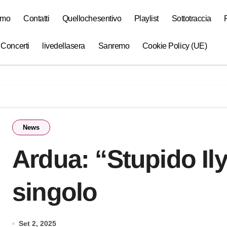
amo
Contatti
Quellochesentivo
Playlist
Sottotraccia
 Concerti
livedellasera
Sanremo
Cookie Policy (UE)
News
Ardua: “Stupido Ily
singolo
Set 2, 2025