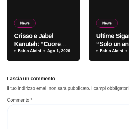
News
News
Crisso e Jabel
Ultime Sigar
Kanuteh: “Cuore
“Solo un ann
Griot” è il nuovo
Fabio Alcini
Ago 1, 2026
singolo d’e
Fabio Alcini
video
Lascia un commento
Il tuo indirizzo email non sarà pubblicato.
I campi obbligator
Commento
*