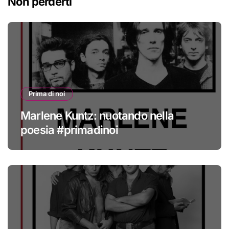
Non perderti
Prima di noi
Marlene Kuntz: nuotando nella
poesia #primadinoi