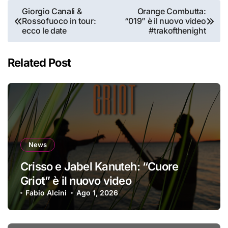
Navigazione
Giorgio Canali &
Orange Combutta:
Rossofuoco in tour:
“019” è il nuovo video
articoli
ecco le date
#trakofthenight
Related Post
News
Crisso e Jabel Kanuteh: “Cuore
Griot” è il nuovo video
Fabio Alcini
Ago 1, 2026