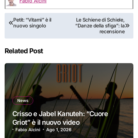
Fabio Alcini
Navigazione
Petit: “Vitamì” è il
Le Schiene di Schiele,
nuovo singolo
“Danze della sfiga”: la
articoli
recensione
Related Post
News
Crisso e Jabel Kanuteh: “Cuore
Griot” è il nuovo video
Fabio Alcini
Ago 1, 2026