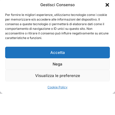
Cerca
Gestisci Consenso
Per fornire le migliori esperienze, utilizziamo tecnologie come i cookie
Cerca
per memorizzare e/o accedere alle informazioni del dispositivo. Il
consenso a queste tecnologie ci permetterà di elaborare dati come il
comportamento di navigazione o ID unici su questo sito. Non
acconsentire o ritirare il consenso può influire negativamente su alcune
caratteristiche e funzioni.
TRAKS
Accetta
Nega
Dal 2014 musica indipendente ed emergente
Visualizza le preferenze
Cookie Policy
Copyright TRAKS © All rights reserved
|
BlogData
by
Themeansar
.