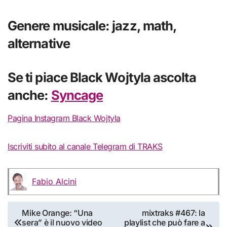
Genere musicale: jazz, math,
alternative
Se ti piace Black Wojtyla ascolta
anche:
Syncage
Pagina Instagram Black Wojtyla
Iscriviti subito al canale Telegram di TRAKS
Fabio Alcini
Navigazione
Mike Orange: “Una
mixtraks #467: la
sera” è il nuovo video
playlist che può fare a