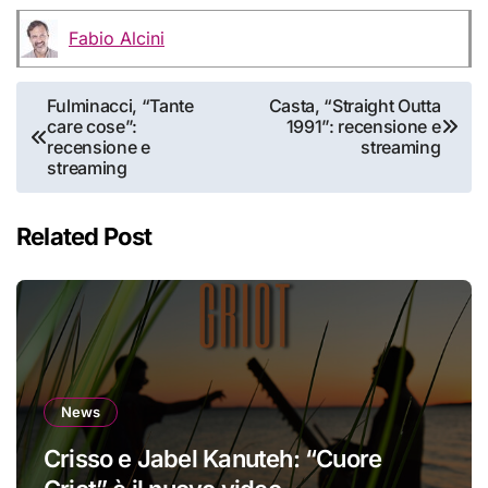
Fabio Alcini
Navigazione
Fulminacci, “Tante
Casta, “Straight Outta
care cose”:
1991”: recensione e
articoli
recensione e
streaming
streaming
Related Post
News
Crisso e Jabel Kanuteh: “Cuore