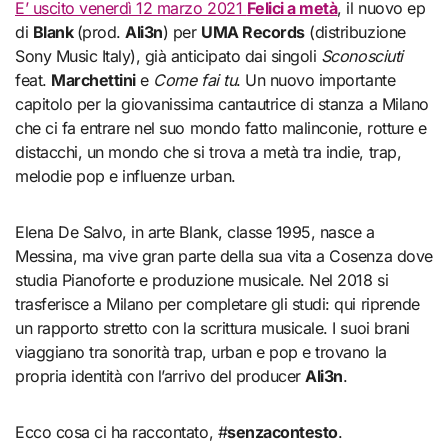
E’ uscito venerdì 12 marzo 2021
Felici a metà
, il nuovo ep
di
Blank
(prod.
Ali3n
) per
UMA Records
(distribuzione
Sony Music Italy), già anticipato dai singoli
Sconosciuti
feat.
Marchettini
e
Come fai tu
. Un nuovo importante
capitolo per la giovanissima cantautrice di stanza a Milano
che ci fa entrare nel suo mondo fatto malinconie, rotture e
distacchi, un mondo che si trova a metà tra indie, trap,
melodie pop e influenze urban.
Elena De Salvo, in arte Blank, classe 1995, nasce a
Messina, ma vive gran parte della sua vita a Cosenza dove
studia Pianoforte e produzione musicale. Nel 2018 si
trasferisce a Milano per completare gli studi: qui riprende
un rapporto stretto con la scrittura musicale. I suoi brani
viaggiano tra sonorità trap, urban e pop e trovano la
propria identità con l’arrivo del producer
Ali3n
.
Ecco cosa ci ha raccontato, #
senzacontesto
.