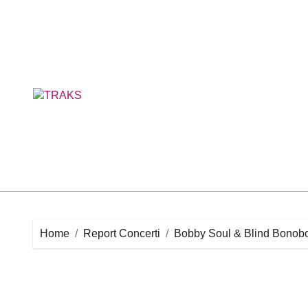
Skip
to
content
Home
Report Concerti
Bobby Soul & Blind Bonobos 