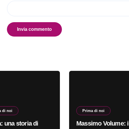
 di noi
Prima di noi
a: una storia di
Massimo Volume: i