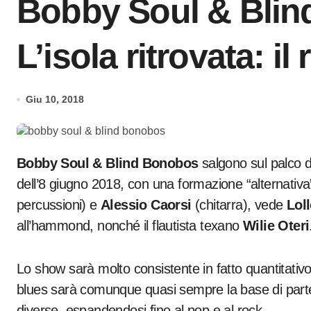
Bobby Soul & Bli
L’isola ritrovata: il 
Giu 10, 2018
Bobby Soul & Blind Bonobos
salgono sul palco de
dell’8 giugno 2018, con una formazione “alternativ
percussioni) e
Alessio Caorsi
(chitarra), vede
Lol
all’hammond, nonché il flautista texano
Wilie Oteri
Lo show sarà molto consistente in fatto quantitativo
blues sarà comunque quasi sempre la base di part
diverse, espandendosi fino al pop e al rock.