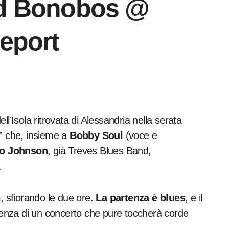
nd Bonobos @
report
ll’Isola ritrovata di Alessandria nella serata
a” che, insieme a
Bobby Soul
(voce e
lo Johnson
, già Treves Blues Band,
.
, sfiorando le due ore.
La partenza è blues
, e il
enza di un concerto che pure toccherà corde