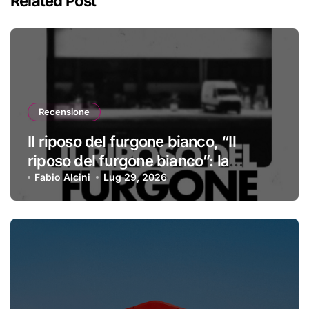
Related Post
Recensione
Il riposo del furgone bianco, “Il
riposo del furgone bianco”: la
recensione
Fabio Alcini
Lug 29, 2026