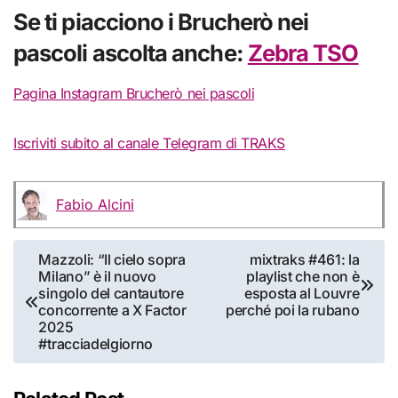
Se ti piacciono i Brucherò nei
pascoli ascolta anche:
Zebra TSO
Pagina Instagram Brucherò nei pascoli
Iscriviti subito al canale Telegram di TRAKS
Fabio Alcini
Navigazione
Mazzoli: “Il cielo sopra
mixtraks #461: la
Milano” è il nuovo
playlist che non è
articoli
singolo del cantautore
esposta al Louvre
concorrente a X Factor
perché poi la rubano
2025
#tracciadelgiorno