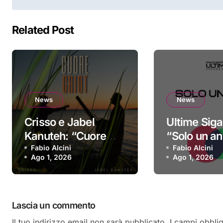
articoli
Related Post
News
News
Crisso e Jabel
Ultime Siga
Kanuteh: “Cuore
“Solo un ann
Griot” è il nuovo
Fabio Alcini
singolo d’e
Fabio Alcini
Ago 1, 2026
Ago 1, 2026
video
Lascia un commento
Il tuo indirizzo email non sarà pubblicato.
I campi obbli