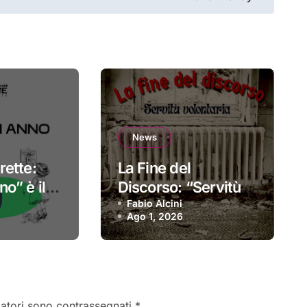
News
rette:
La Fine del
o” è il
Discorso: “Servitù
sordio
volontaria” è il
Fabio Alcini
Ago 1, 2026
primo singolo
gatori sono contrassegnati
*