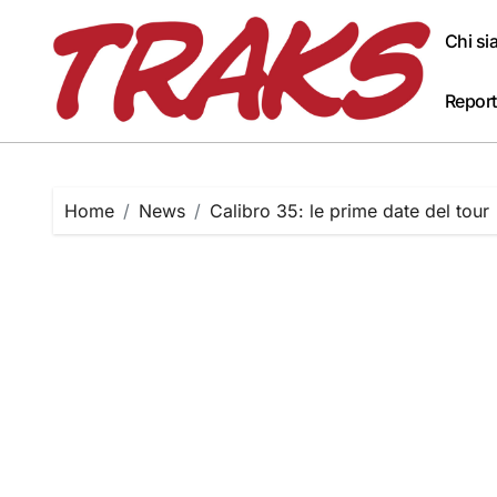
Skip
to
Chi s
content
Report
Home
News
Calibro 35: le prime date del tour