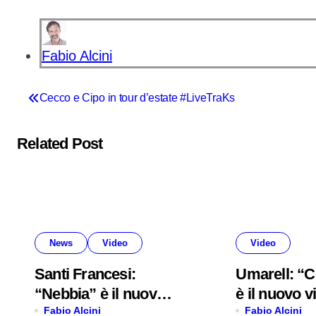
Fabio Alcini
Navigazione
Cecco e Cipo in tour d’estate #LiveTraKs
articoli
Related Post
News
Video
Video
Santi Francesi:
Umarell: “C
“Nebbia” è il nuovo
è il nuovo v
video
Fabio Alcini
Fabio Alcini