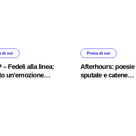
 di noi
Prima di noi
– Fedeli alla linea:
Afterhours: poesie
to un’emozione
sputate e catene
e più indefinibile
spezzate #primadin
adinoi