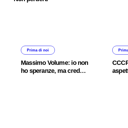
Prima di noi
Prima
Massimo Volume: io non
CCCP 
ho speranze, ma credo
aspet
nella cura #primadinoi
sempr
#prim