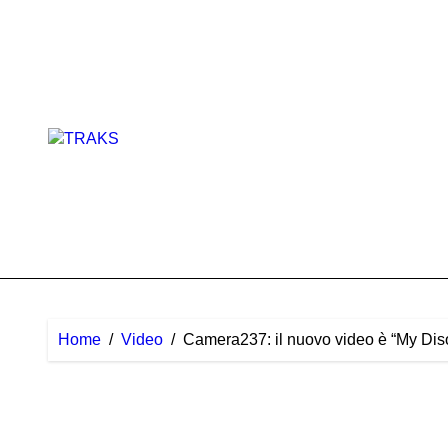
Skip
to
content
Home
Video
Camera237: il nuovo video è “My Dis