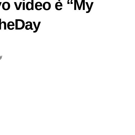
vo video è “My
theDay