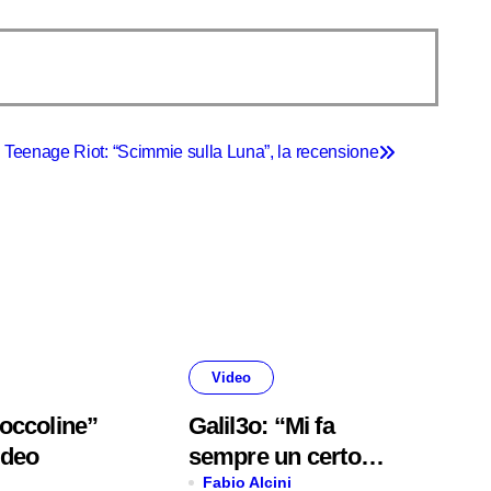
Teenage Riot: “Scimmie sulla Luna”, la recensione
Video
occoline”
Galil3o: “Mi fa
ideo
sempre un certo
effetto” è il nuovo
Fabio Alcini