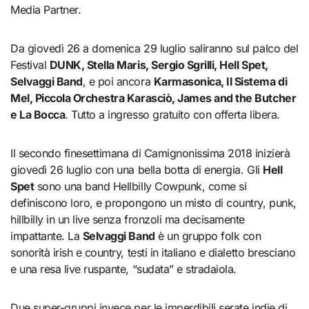
Media Partner.
Da giovedì 26 a domenica 29 luglio saliranno sul palco del
Festival
DUNK, Stella Maris, Sergio Sgrilli, Hell Spet,
Selvaggi Band
, e poi ancora
Karmasonica, Il Sistema di
Mel, Piccola Orchestra Karasciò, James and the Butcher
e La Bocca
. Tutto a ingresso gratuito con offerta libera.
Il secondo finesettimana di Camignonissima 2018 inizierà
giovedì 26 luglio con una bella botta di energia. Gli
Hell
Spet
sono una band Hellbilly Cowpunk, come si
definiscono loro, e propongono un misto di country, punk,
hillbilly in un live senza fronzoli ma decisamente
impattante. La
Selvaggi Band
è un gruppo folk con
sonorità irish e country, testi in italiano e dialetto bresciano
e una resa live ruspante, “sudata” e stradaiola.
Due super-gruppi invece per le imperdibili serate indie di