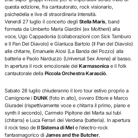
questa edizione, fra cantautorato, rock visionario,
psichedelia e live di straordinaria intensità.
Venerdì 27 luglio il concerto degli
Stella Maris
, band
formata da Umberto Maria Giardini (ex Moltheni) alla
voce, Ugo Cappadonia (collaborazioni con Sick Tamburo
e Il Pan Del Diavolo) e Gianluca Bartolo (Il Pan del Diavolo)
alle chitarre, Emanuele Alosi (La Banda del Pozzo) alla
batteria e Paolo Narduzzo (Universal Sex Arena) al basso.
In apertura il rock emozionale dei
Karmasonica
e il folk
cantautorale della
Piccola Orchestra Karasciò
.
Sabato 28 luglio chiuderanno il loro tour estivo proprio a
Camignone i
DUNK
(foto in alto), ovvero Ettore e Marco
Giuradei (rispettivamente voce e chitarra il primo, piano e
synth il secondo), Carmelo Pipitone dei Marta sui tubi
(chitarra) e Luca Ferrari dei Verdena (batteria). In apertura
il rock teso de
Il Sistema di Mel
e l’electro-rock
fantasmagorico di
James and the Butcher
.