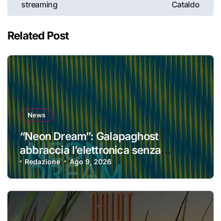
streaming
Cataldo
Related Post
News
“Neon Dream”: Galapaghost
abbraccia l’elettronica senza
perdere la propria identità
Redazione
Ago 9, 2026