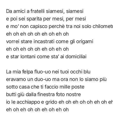
Da amici a fratelli siamesi, siamesi
e poi sei sparita per mesi, per mesi
e mo’ non capisco perchè tra noi solo chilometri
eh oh eh oh oh eh oh eh oh
vorrei stare incastrati come gli origami
eh oh eh oh oh eh oh eh oh
e star lontani come sta’ ai domiciliai
La mia felpa fluo-uo nei tuoi occhi blu
eravamo un duo-uo ma ora non lo siamo più
sotto casa che ti faccio mille poste
butti giù dalla finestra foto nostre
io le acchiappo e grido eh oh eh oh oh eh oh e
eh oh eh oh oh eh oh eh oh