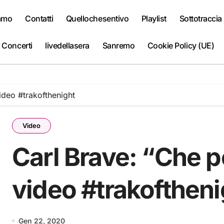
iamo
Contatti
Quellochesentivo
Playlist
Sottotraccia
 Concerti
livedellasera
Sanremo
Cookie Policy (UE)
ideo #trakofthenight
Video
Carl Brave: “Che po
video #trakoftheni
Gen 22, 2020