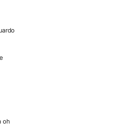
guardo
re
h oh