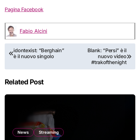
Pagina Facebook
Fabio Alcini
Navigazione
idontexist: “Berghain”
Blank: “Persi” è il
è il nuovo singolo
nuovo video
articoli
#trakofthenight
Related Post
News
Streaming