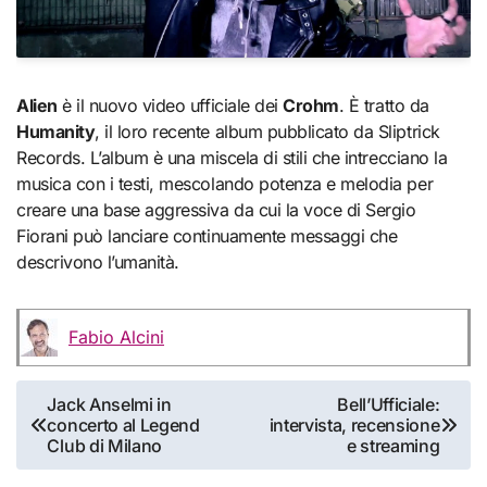
Alien
è il nuovo video ufficiale dei
Crohm
.
È tratto da
Humanity
, il loro recente album pubblicato da Sliptrick
Records.
L’album è una miscela di stili che intrecciano la
musica con i testi, mescolando potenza e melodia per
creare una base aggressiva da cui la voce di Sergio
Fiorani può lanciare continuamente messaggi che
descrivono l’umanità.
Fabio Alcini
Navigazione
Jack Anselmi in
Bell’Ufficiale:
concerto al Legend
intervista, recensione
articoli
Club di Milano
e streaming