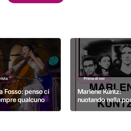
vista
Prima di noi
ta Fosso: penso ci
Marlene Kuntz:
empre qualcuno
nuotando nella po
erca qualcosa di
#primadinoi
o