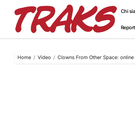
Skip
to
Chi s
content
Report
Home
Video
Clowns From Other Space: online i