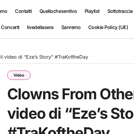
iamo
Contatti
Quellochesentivo
Playlist
Sottotraccia
 Concerti
livedellasera
Sanremo
Cookie Policy (UE)
l video di “Eze’s Story” #TraKoftheDay
Video
Clowns From Other 
video di “Eze’s St
#TraKoftheDay