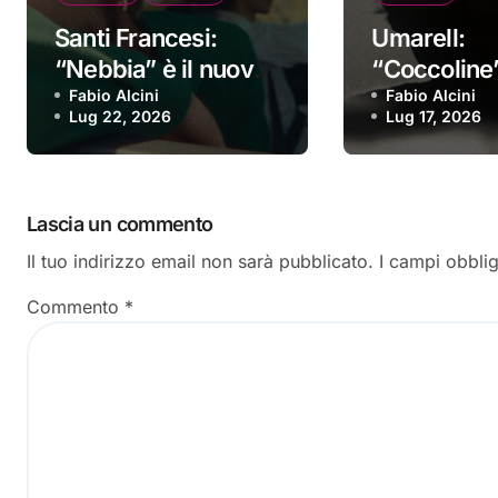
Santi Francesi:
Umarell:
“Nebbia” è il nuovo
“Coccoline”
video
Fabio Alcini
nuovo vide
Fabio Alcini
Lug 22, 2026
Lug 17, 2026
Lascia un commento
Il tuo indirizzo email non sarà pubblicato.
I campi obbli
Commento
*