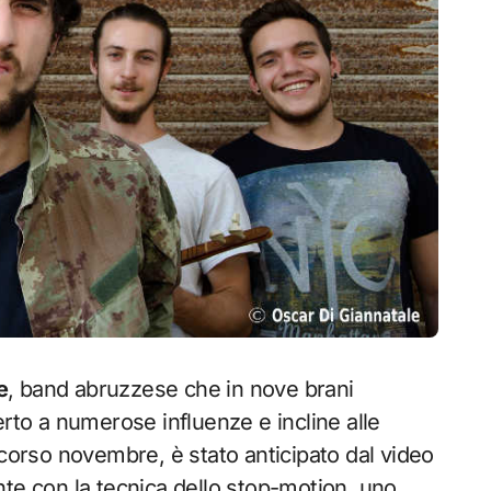
e
, band abruzzese che in nove brani
erto a numerose influenze e incline alle
o scorso novembre, è stato anticipato dal video
nte con la tecnica dello stop-motion, uno