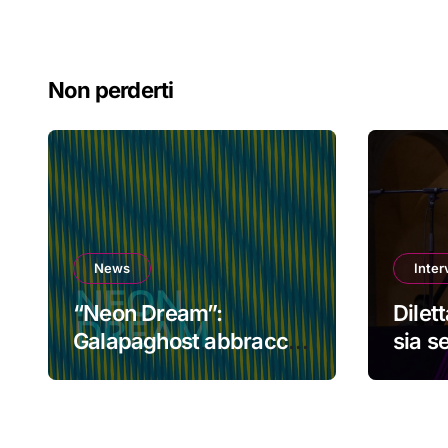
Non perderti
News
Inter
“Neon Dream”:
Dilet
Galapaghost abbraccia
sia s
l’elettronica senza
che c
perdere la propria
nuov
identità