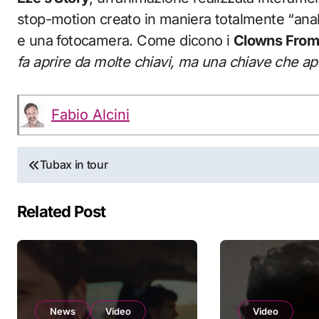
stop-motion creato in maniera totalmente “anal
e una fotocamera. Come dicono i
Clowns From
fa aprire da molte chiavi, ma una chiave che a
Fabio Alcini
Navigazione
Tubax in tour
articoli
Related Post
News
Video
Video