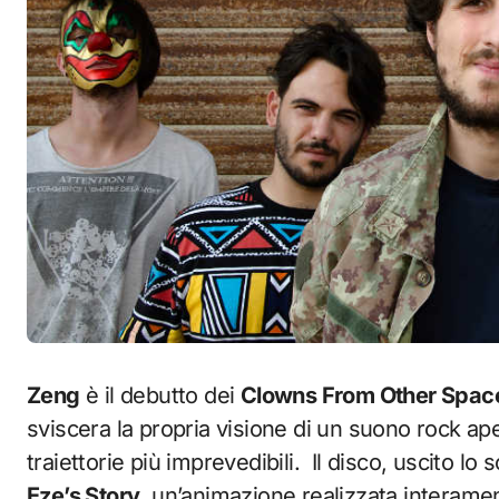
Zeng
è il debutto dei
Clowns From Other Spac
sviscera la propria visione di un suono rock ap
traiettorie più imprevedibili. Il disco, uscito l
Eze’s Story
, un’animazione realizzata interame