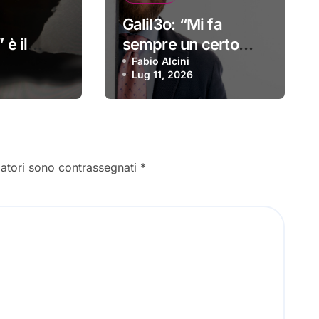
Galil3o: “Mi fa
 è il
sempre un certo
o
effetto” è il nuovo
Fabio Alcini
Lug 11, 2026
video
gatori sono contrassegnati
*