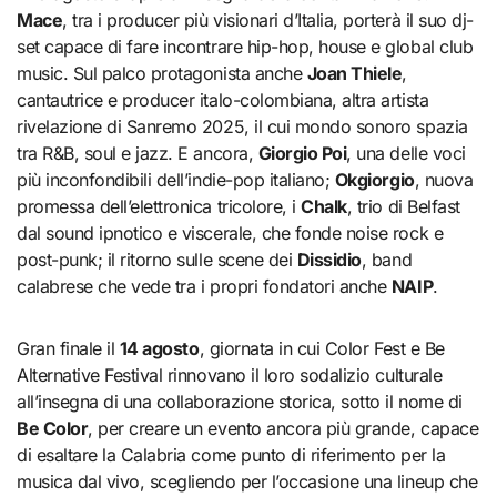
Mace
, tra i producer più visionari d’Italia, porterà il suo dj-
set capace di fare incontrare hip-hop, house e global club
music. Sul palco protagonista anche
Joan Thiele
,
cantautrice e producer italo-colombiana, altra artista
rivelazione di Sanremo 2025, il cui mondo sonoro spazia
tra R&B, soul e jazz. E ancora,
Giorgio Poi
, una delle voci
più inconfondibili dell’indie-pop italiano;
Okgiorgio
, nuova
promessa dell’elettronica tricolore, i
Chalk
, trio di Belfast
dal sound ipnotico e viscerale, che fonde noise rock e
post-punk; il ritorno sulle scene dei
Dissidio
, band
calabrese che vede tra i propri fondatori anche
NAIP
.
Gran finale il
14 agosto
, giornata in cui Color Fest e Be
Alternative Festival rinnovano il loro sodalizio culturale
all’insegna di una collaborazione storica, sotto il nome di
Be Color
, per creare un evento ancora più grande, capace
di esaltare la Calabria come punto di riferimento per la
musica dal vivo, scegliendo per l’occasione una lineup che