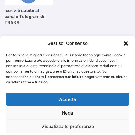
Iscriviti subito al
canale Telegram di
TRAKS
Cerca
Gestisci Consenso
Per fornire le migliori esperienze, utilizziamo tecnologie come i cookie
Cerca
per memorizzare e/o accedere alle informazioni del dispositivo. Il
consenso a queste tecnologie ci permetterà di elaborare dati come il
comportamento di navigazione o ID unici su questo sito. Non
acconsentire o ritirare il consenso può influire negativamente su alcune
caratteristiche e funzioni.
TRAKS
Accetta
Nega
Dal 2014 musica indipendente ed emergente
Visualizza le preferenze