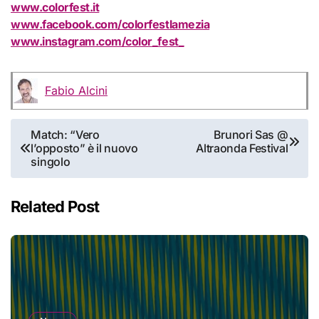
www.colorfest.it
www.facebook.com/colorfestlamezia
www.instagram.com/color_fest_
Fabio Alcini
Navigazione
Match: “Vero
Brunori Sas @
l’opposto” è il nuovo
Altraonda Festival
articoli
singolo
Related Post