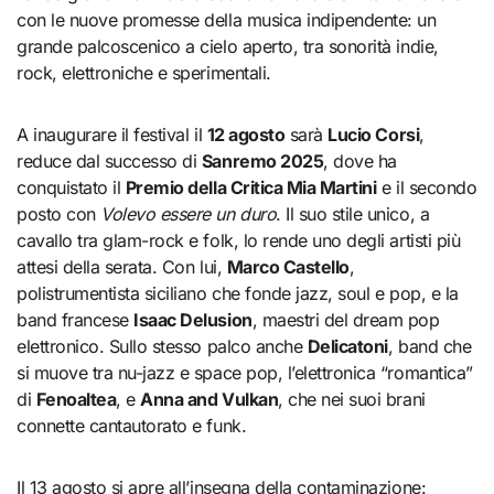
con le nuove promesse della musica indipendente: un
grande palcoscenico a cielo aperto, tra sonorità indie,
rock, elettroniche e sperimentali.
A inaugurare il festival il
12 agosto
sarà
Lucio Corsi
,
reduce dal successo di
Sanremo 2025
, dove ha
conquistato il
Premio della Critica Mia Martini
e il secondo
posto con
Volevo essere un duro
. Il suo stile unico, a
cavallo tra glam-rock e folk, lo rende uno degli artisti più
attesi della serata. Con lui,
Marco Castello
,
polistrumentista siciliano che fonde jazz, soul e pop, e la
band francese
Isaac Delusion
, maestri del dream pop
elettronico. Sullo stesso palco anche
Delicatoni
, band che
si muove tra nu-jazz e space pop, l’elettronica “romantica”
di
Fenoaltea
, e
Anna and Vulkan
, che nei suoi brani
connette cantautorato e funk.
Il 13 agosto si apre all’insegna della contaminazione: