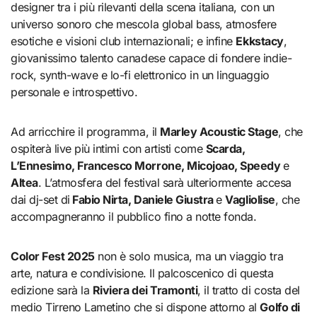
designer tra i più rilevanti della scena italiana, con un
universo sonoro che mescola global bass, atmosfere
esotiche e visioni club internazionali; e infine
Ekkstacy
,
giovanissimo talento canadese capace di fondere indie-
rock, synth-wave e lo-fi elettronico in un linguaggio
personale e introspettivo.
Ad arricchire il programma, il
Marley Acoustic Stage
, che
ospiterà live più intimi con artisti come
Scarda,
L’Ennesimo, Francesco Morrone, Micojoao, Speedy
e
Altea
. L’atmosfera del festival sarà ulteriormente accesa
dai dj-set di
Fabio Nirta, Daniele Giustra
e
Vagliolise
, che
accompagneranno il pubblico fino a notte fonda.
Color Fest 2025
non è solo musica, ma un viaggio tra
arte, natura e condivisione. Il palcoscenico di questa
edizione sarà la
Riviera dei Tramonti
, il tratto di costa del
medio Tirreno Lametino che si dispone attorno al
Golfo di