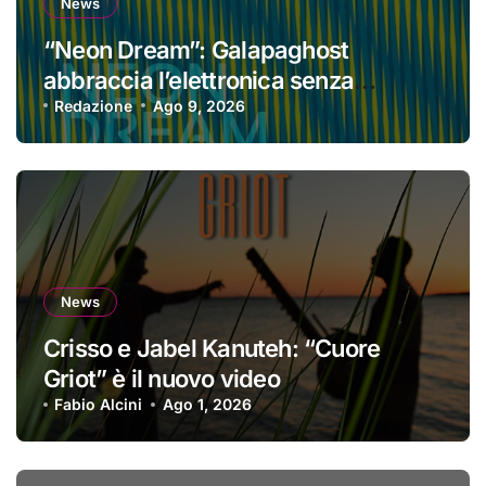
News
“Neon Dream”: Galapaghost
abbraccia l’elettronica senza
perdere la propria identità
Redazione
Ago 9, 2026
News
Crisso e Jabel Kanuteh: “Cuore
Griot” è il nuovo video
Fabio Alcini
Ago 1, 2026