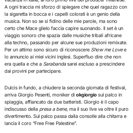
A ogni traccia mi sforzo di spiegare che quel ragazzo con
la sigaretta in bocca e i capelli colorati è un genio della
musica. Non so se si fidino delle mie parole, ma sono
certo che Mace glielo faccia capire suonando. Il set è un
viaggio sonoro che spazia dalle musiche tribali africane
alla techno, passando per alcune sue produzioni remixate.
Per un attimo sono sicuro di riconoscere
Show me Love
e
lo annuncio ai miei vicini inglesi. Superfluo dire che non
era quella e che a
Sarabanda
sarei escluso a prescindere
dai provini per partecipare.
Dulcis in fundo, a chiudere la seconda giornata di festival,
arriva Giorgio Pesenti, moniker di
okgiorgio
sul palco in
spiaggia, affiancato da due batteristi. Giorgio è il capo
indiscusso della
presa a bene
, ma il suo live va oltre il puro
divertimento. Sul palco passa dalla consolle alla chitarra e
lancia il coro “Free Free Palestine”.