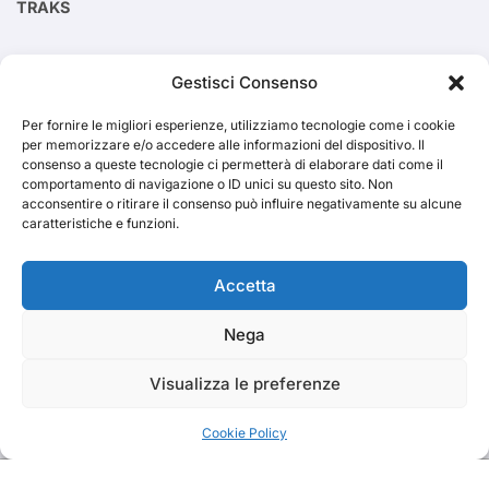
TRAKS
Cerca
Gestisci Consenso
Per fornire le migliori esperienze, utilizziamo tecnologie come i cookie
Cerca
per memorizzare e/o accedere alle informazioni del dispositivo. Il
consenso a queste tecnologie ci permetterà di elaborare dati come il
comportamento di navigazione o ID unici su questo sito. Non
acconsentire o ritirare il consenso può influire negativamente su alcune
caratteristiche e funzioni.
TRAKS
Accetta
Nega
Dal 2014 musica indipendente ed emergente
Visualizza le preferenze
Cookie Policy