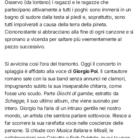
Osservo (da lontano) i ragazzi e le ragazze che
partecipano attivamente a tutti i poghi: sono immersi in un
bagno di sudore dalla testa ai piedi e, soprattutto, sono
tutti impolverati a causa della terra della pineta.
Ciononostante si abbracciano alla fine di ogni canzone e si
spronano a vicenda per saltare più veementemente al
pezzo successivo.
Si avvicina così l’ora del tramonto. Oggi il concerto in
spiaggia è affidato alla voce di
Giorgio Poi
. Il cantautore
romano sale con la sua band senza annunci né clamori,
impugnando subito la sua inseparabile chitarra, come
fosse uno scudo. Parte
Giochi di gambe
, estratto da
Schegge,
il suo ultimo album, che viene suonato per
intero. Giorgio ha l’aria di un intruso gentile nel nostro
mondo, un artista che sembra parlare sottovoce. Riesce a
far scorrere la sua rarefatta voce nelle coscienze delle
persone. Si chiude con
Musica Italiana
e
Missili,
le
collaborazioni con Calcutta e Frah Quintale, in cui la voce