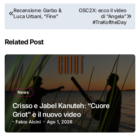
Navigazione
Recensione: Garbo &
OSC2X: ecco il video
Luca Urbani, “Fine”
di “Angela”
articoli
#TraKoftheDay
Related Post
News
Crisso e Jabel Kanuteh: “Cuore
Griot” è il nuovo video
Fabio Alcini
Ago 1, 2026